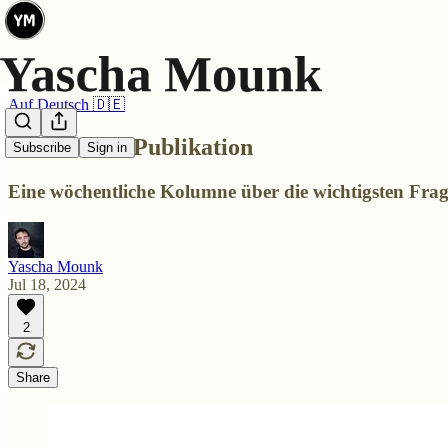
Auf Deutsch 🇩🇪
Meine neue Publikation
Subscribe
Sign in
Eine wöchentliche Kolumne über die wichtigsten Frage
Yascha Mounk
Jul 18, 2024
2
Share