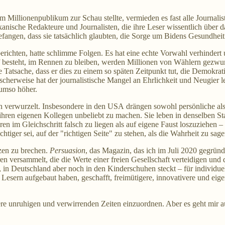
m Millionenpublikum zur Schau stellte, vermieden es fast alle Journalis
anische Redakteure und Journalisten, die ihre Leser wissentlich über d
 gefangen, dass sie tatsächlich glaubten, die Sorge um Bidens Gesundhei
berichten, hatte schlimme Folgen. Es hat eine echte Vorwahl verhinder
rauf besteht, im Rennen zu bleiben, werden Millionen von Wählern gezw
die Tatsache, dass er dies zu einem so späten Zeitpunkt tut, die Demokr
ronischerweise hat der journalistische Mangel an Ehrlichkeit und Neugier l
 umso höher.
dien verwurzelt. Insbesondere in den USA drängen sowohl persönliche al
 ihren eigenen Kollegen unbeliebt zu machen. Sie leben in denselben S
deren im Gleichschritt falsch zu liegen als auf eigene Faust loszuziehen 
tiger sei, auf der "richtigen Seite" zu stehen, als die Wahrheit zu sage
izen zu brechen.
Persuasion
, das Magazin, das ich im Juli 2020 gegründe
versammelt, die die Werte einer freien Gesellschaft verteidigen und deb
at, in Deutschland aber noch in den Kinderschuhen steckt – für individu
Lesern aufgebaut haben, geschafft, freimütigere, innovativere und eigen
sere unruhigen und verwirrenden Zeiten einzuordnen. Aber es geht mir auc