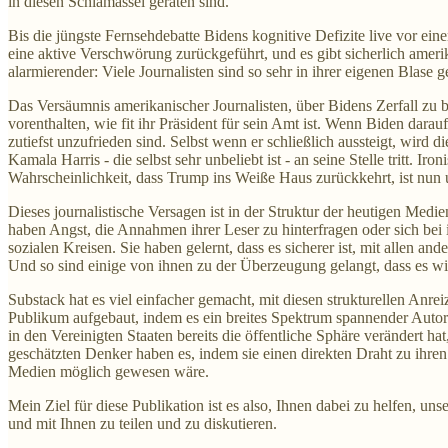
in diesen Schlamassel geraten sind.
Bis die jüngste Fernsehdebatte Bidens kognitive Defizite live vor eine
eine aktive Verschwörung zurückgeführt, und es gibt sicherlich amerik
alarmierender: Viele Journalisten sind so sehr in ihrer eigenen Blase
Das Versäumnis amerikanischer Journalisten, über Bidens Zerfall zu 
vorenthalten, wie fit ihr Präsident für sein Amt ist. Wenn Biden da
zutiefst unzufrieden sind. Selbst wenn er schließlich aussteigt, wird 
Kamala Harris - die selbst sehr unbeliebt ist - an seine Stelle tritt. I
Wahrscheinlichkeit, dass Trump ins Weiße Haus zurückkehrt, ist nun
Dieses journalistische Versagen ist in der Struktur der heutigen Me
haben Angst, die Annahmen ihrer Leser zu hinterfragen oder sich bei
sozialen Kreisen. Sie haben gelernt, dass es sicherer ist, mit allen an
Und so sind einige von ihnen zu der Überzeugung gelangt, dass es wich
Substack hat es viel einfacher gemacht, mit diesen strukturellen Anre
Publikum aufgebaut, indem es ein breites Spektrum spannender Autoren 
in den Vereinigten Staaten bereits die öffentliche Sphäre verändert h
geschätzten Denker haben es, indem sie einen direkten Draht zu ihren 
Medien möglich gewesen wäre.
Mein Ziel für diese Publikation ist es also, Ihnen dabei zu helfen, un
und mit Ihnen zu teilen und zu diskutieren.