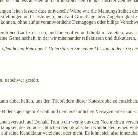
der interessantesten und einflussreichsten Denker unserer Zeit teilha
ngen leiten lassen: dass universelle Werte wie die Meinungsfreiheit di
strebungen und Leistungen, nicht auf Grundlage ihrer Zugehörigkeit zu 
ern können, ohne auf unverantwortliche Demagogen oder billige Verschw
 freien Lauf zu lassen, und Ihnen offen und direkt mitzuteilen, was ic
ne Gemeinschaft, in der wir miteinander reflektieren und diskutieren, 
n öffentlichen Beiträgen? Unterstützen Sie meine Mission, indem Sie h
, ist schwer gestört.
nn dabei helfen, uns den Triebfedern dieser Katastrophe zu entziehen
 Bidens geistigem Zerfall und dem erstaunlichen Versagen amerikanische
ttentatsversuch auf Donald Trump ein wenig aus den Nachrichten versc
Unfähigkeit des voraussichtlichen demokratischen Kandidaten, einen w
 auf seine Kandidatur verzichtet oder nicht. Es lohnt sich also innezu