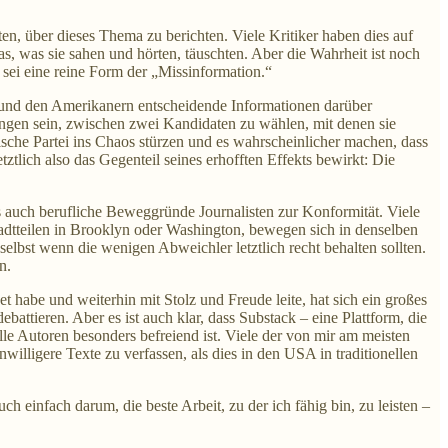
ten, über dieses Thema zu berichten. Viele Kritiker haben dies auf
as, was sie sahen und hörten, täuschten. Aber die Wahrheit ist noch
t sei eine reine Form der „Missinformation.“
t und den Amerikanern entscheidende Informationen darüber
ungen sein, zwischen zwei Kandidaten zu wählen, mit denen sie
atische Partei ins Chaos stürzen und es wahrscheinlicher machen, dass
etztlich also das Gegenteil seines erhofften Effekts bewirkt: Die
s auch berufliche Beweggründe Journalisten zur Konformität. Viele
tadtteilen in Brooklyn oder Washington, bewegen sich in denselben
– selbst wenn die wenigen Abweichler letztlich recht behalten sollten.
n.
t habe und weiterhin mit Stolz und Freude leite, hat sich ein großes
attieren. Aber es ist auch klar, dass Substack – eine Plattform, die
elle Autoren besonders befreiend ist. Viele der von mir am meisten
willigere Texte zu verfassen, als dies in den USA in traditionellen
h einfach darum, die beste Arbeit, zu der ich fähig bin, zu leisten –