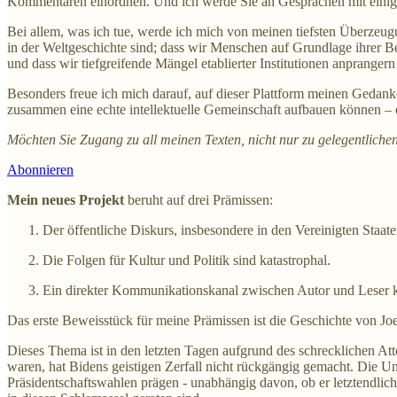
Kommentaren einordnen. Und ich werde Sie an Gesprächen mit einigen 
Bei allem, was ich tue, werde ich mich von meinen tiefsten Überzeugu
in der Weltgeschichte sind; dass wir Menschen auf Grundlage ihrer Be
und dass wir tiefgreifende Mängel etablierter Institutionen anprang
Besonders freue ich mich darauf, auf dieser Plattform meinen Gedanken
zusammen eine echte intellektuelle Gemeinschaft aufbauen können – ei
Möchten Sie Zugang zu all meinen Texten, nicht nur zu gelegentliche
Abonnieren
Mein neues Projekt
beruht auf drei Prämissen:
Der öffentliche Diskurs, insbesondere in den Vereinigten Staaten
Die Folgen für Kultur und Politik sind katastrophal.
Ein direkter Kommunikationskanal zwischen Autor und Leser ka
Das erste Beweisstück für meine Prämissen ist die Geschichte von Joe
Dieses Thema ist in den letzten Tagen aufgrund des schrecklichen A
waren, hat Bidens geistigen Zerfall nicht rückgängig gemacht. Die 
Präsidentschaftswahlen prägen - unabhängig davon, ob er letztendlich