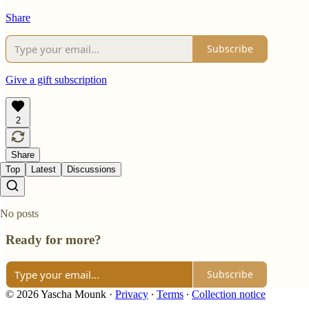
Share
Subscribe
Give a gift subscription
2
Share
Top
Latest
Discussions
No posts
Ready for more?
Subscribe
© 2026 Yascha Mounk
·
Privacy
∙
Terms
∙
Collection notice