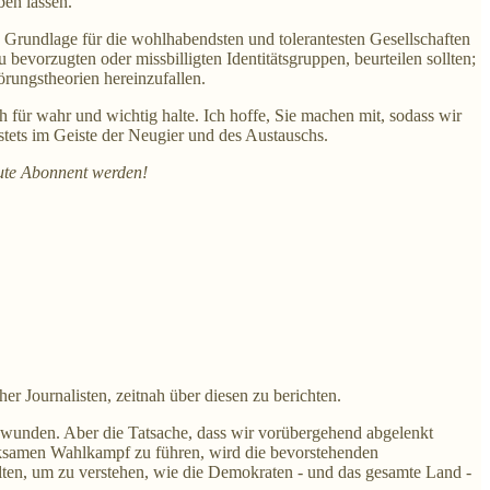
ben lassen.
e Grundlage für die wohlhabendsten und tolerantesten Gesellschaften
bevorzugten oder missbilligten Identitätsgruppen, beurteilen sollten;
örungstheorien hereinzufallen.
h für wahr und wichtig halte. Ich hoffe, Sie machen mit, sodass wir
stets im Geiste der Neugier und des Austauschs.
eute Abonnent werden!
.
r Journalisten, zeitnah über diesen zu berichten.
hwunden. Aber die Tatsache, dass wir vorübergehend abgelenkt
irksamen Wahlkampf zu führen, wird die bevorstehenden
halten, um zu verstehen, wie die Demokraten - und das gesamte Land -