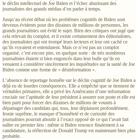
le déclin intellectuel de Joe Biden et l’échec ahurissant des
journalistes des grands médias d’en parler à temps.
Jusqu’au récent débat où les problèmes cognitifs de Biden sont
devenus évidents pour des dizaines de millions de personnes, les
grands journalistes ont évité le sujet. Bien des critiques ont jugé que
cela relevait du complot, et il existe certainement des éditorialistes,
des journalistes qui ont trompé leurs lecteurs et leur ont caché ce
qu’ils voyaient et entendaient. Mais ce n’est pas un complot
organisé, c’est encore pire, en quelque sorte : de très nombreux
journalistes étaient si bien engoncés dans leur bulle qu’ils en
venaient à considérer sincèrement les inquiétudes sur la santé de Joe
Biden comme une forme de « désinformation ».
L’absence de reportage honnête sur le déclin cognitif de Joe Biden a
déjà eu de lourdes conséquences. Elle a empêché que se tiennent de
véritables primaires, elle a privé les Américains d’une information
cruciale sur l’aptitude de leur président à assurer son poste et elle est
bien parti pour forcer des dizaines de millions de votants à
départager des candidats qui, tous, leur déplaisent profondément.
Ironie suprême, le manque d’honnêteté et de curiosité des
journalistes pourrait aboutir à l’exact opposé de ce qui l’avait fait
naître en premier lieu : même si Biden renonce finalement à sa
candidature, la réélection de Donald Trump est maintenant bien plus
probable.