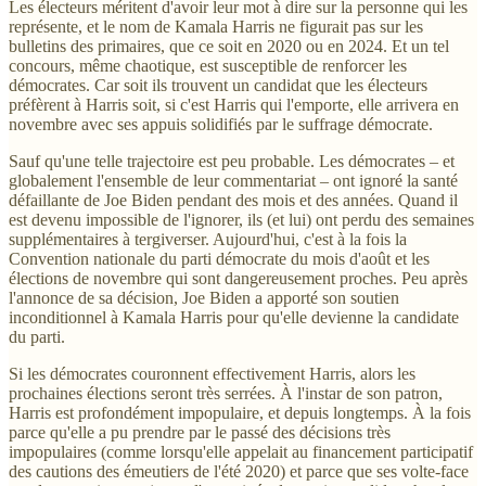
Les électeurs méritent d'avoir leur mot à dire sur la personne qui les
représente, et le nom de Kamala Harris ne figurait pas sur les
bulletins des primaires, que ce soit en 2020 ou en 2024. Et un tel
concours, même chaotique, est susceptible de renforcer les
démocrates. Car soit ils trouvent un candidat que les électeurs
préfèrent à Harris soit, si c'est Harris qui l'emporte, elle arrivera en
novembre avec ses appuis solidifiés par le suffrage démocrate.
Sauf qu'une telle trajectoire est peu probable. Les démocrates – et
globalement l'ensemble de leur commentariat – ont ignoré la santé
défaillante de Joe Biden pendant des mois et des années. Quand il
est devenu impossible de l'ignorer, ils (et lui) ont perdu des semaines
supplémentaires à tergiverser. Aujourd'hui, c'est à la fois la
Convention nationale du parti démocrate du mois d'août et les
élections de novembre qui sont dangereusement proches. Peu après
l'annonce de sa décision, Joe Biden a apporté son soutien
inconditionnel à Kamala Harris pour qu'elle devienne la candidate
du parti.
Si les démocrates couronnent effectivement Harris, alors les
prochaines élections seront très serrées. À l'instar de son patron,
Harris est profondément impopulaire, et depuis longtemps. À la fois
parce qu'elle a pu prendre par le passé des décisions très
impopulaires (comme lorsqu'elle appelait au financement participatif
des cautions des émeutiers de l'été 2020) et parce que ses volte-face