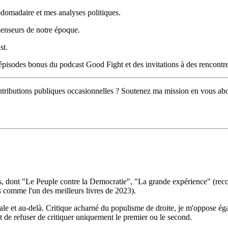
domadaire et mes analyses politiques.
penseurs de notre époque.
st.
épisodes bonus du podcast Good Fight et des invitations à des rencontr
ontributions publiques occasionnelles ? Soutenez ma mission en vous ab
vres, dont "Le Peuple contre la Democratie", "La grande expérience" (r
s
comme l'un des meilleurs livres de 2023).
ntale et au-delà. Critique acharné du populisme de droite, je m'oppose é
st de refuser de critiquer uniquement le premier ou le second.