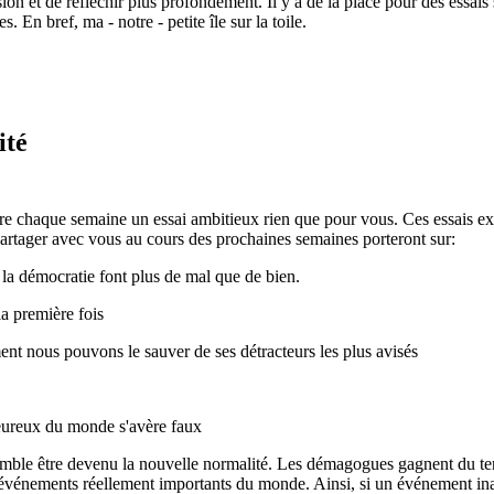
ulsion et de réfléchir plus profondément. Il y a de la place pour des essai
n bref, ma - notre - petite île sur la toile.
ité
rire chaque semaine un essai ambitieux rien que pour vous. Ces essais ex
t partager avec vous au cours des prochaines semaines porteront sur:
r la démocratie font plus de mal que de bien.
la première fois
ent nous pouvons le sauver de ses détracteurs les plus avisés
heureux du monde s'avère faux
emble être devenu la nouvelle normalité. Les démagogues gagnent du terr
es événements réellement importants du monde. Ainsi, si un événement inat