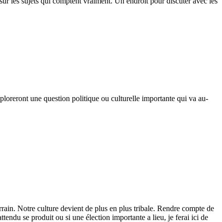
s sur les sujets qui comptent vraiment. Un endroit pour discuter avec les
ploreront une question politique ou culturelle importante qui va au-
ain. Notre culture devient de plus en plus tribale. Rendre compte de
tendu se produit ou si une élection importante a lieu, je ferai ici de